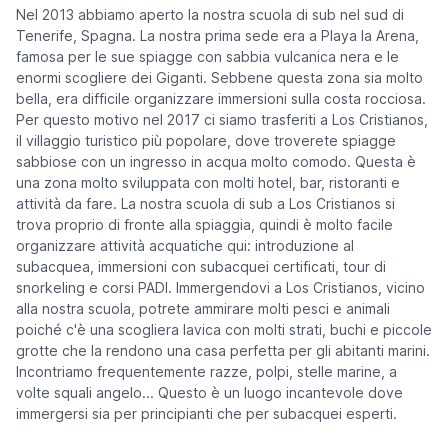
Nel 2013 abbiamo aperto la nostra scuola di sub nel sud di
Tenerife, Spagna. La nostra prima sede era a Playa la Arena,
famosa per le sue spiagge con sabbia vulcanica nera e le
enormi scogliere dei Giganti. Sebbene questa zona sia molto
bella, era difficile organizzare immersioni sulla costa rocciosa.
Per questo motivo nel 2017 ci siamo trasferiti a Los Cristianos,
il villaggio turistico più popolare, dove troverete spiagge
sabbiose con un ingresso in acqua molto comodo. Questa è
una zona molto sviluppata con molti hotel, bar, ristoranti e
attività da fare. La nostra scuola di sub a Los Cristianos si
trova proprio di fronte alla spiaggia, quindi è molto facile
organizzare attività acquatiche qui: introduzione al
subacquea, immersioni con subacquei certificati, tour di
snorkeling e corsi PADI. Immergendovi a Los Cristianos, vicino
alla nostra scuola, potrete ammirare molti pesci e animali
poiché c'è una scogliera lavica con molti strati, buchi e piccole
grotte che la rendono una casa perfetta per gli abitanti marini.
Incontriamo frequentemente razze, polpi, stelle marine, a
volte squali angelo... Questo è un luogo incantevole dove
immergersi sia per principianti che per subacquei esperti.