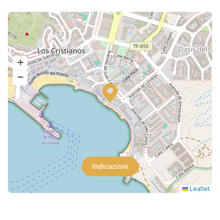
+
−
Indicazioni
Leaflet