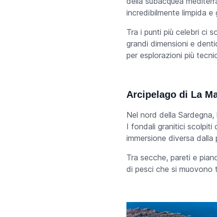
della subacquea mediterra
incredibilmente limpida 
Tra i punti più celebri ci 
grandi dimensioni e denti
per esplorazioni più tecni
Arcipelago di La M
Nel nord della Sardegna, l
I fondali granitici scolpit
immersione diversa dalla
Tra secche, pareti e pian
di pesci che si muovono t