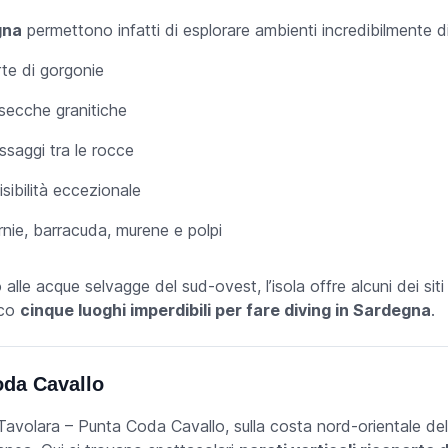
gna
permettono infatti di esplorare ambienti incredibilmente div
rte di gorgonie
secche granitiche
saggi tra le rocce
isibilità eccezionale
rnie, barracuda, murene e polpi
 alle acque selvagge del sud-ovest, l’isola offre alcuni dei sit
cco
cinque luoghi imperdibili per fare diving in Sardegna
.
oda Cavallo
Tavolara – Punta Coda Cavallo, sulla costa nord-orientale dell’