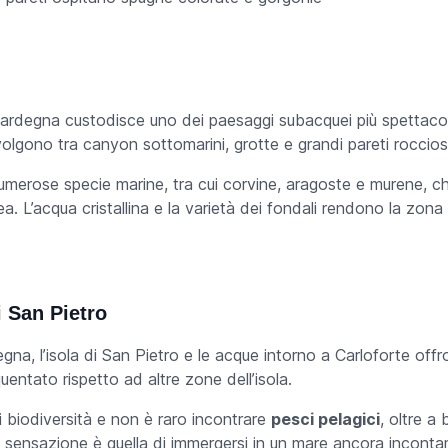
Sardegna custodisce uno dei paesaggi subacquei più spettacolar
volgono tra canyon sottomarini, grotte e grandi pareti roccios
umerose specie marine, tra cui corvine, aragoste e murene, ch
ea. L’acqua cristallina e la varietà dei fondali rendono la zona
i San Pietro
gna, l’isola di San Pietro e le acque intorno a Carloforte of
entato rispetto ad altre zone dell’isola.
di biodiversità e non è raro incontrare
pesci pelagici
, oltre a
a sensazione è quella di immergersi in un mare ancora inconta