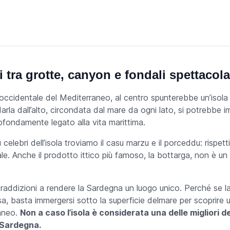
a
tra grotte, canyon e fondali spettacola
 occidentale del Mediterraneo, al centro spunterebbe un’isol
arla dall’alto, circondata dal mare da ogni lato, si potrebbe 
rofondamente legato alla vita marittima.
ù celebri dell’isola troviamo il
casu marzu
e il
porceddu
: rispe
ale. Anche il prodotto ittico più famoso, la bottarga, non è 
raddizioni a rendere la Sardegna un luogo unico. Perché se l
a, basta immergersi sotto la superficie delmare per scoprire u
raneo.
Non a caso l’isola è considerata una delle migliori d
n Sardegna.