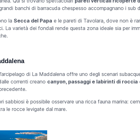
nea. Qui si trovano spettacolari
pareti verticali ricoperte 
e grandi banchi di barracuda chespesso accompagnano i sub d
sono la
Secca del Papa
e le pareti di Tavolara, dove non è rar
ci. La varietà dei fondali rende questa zona ideale sia per im
che.
addalena
’arcipelago di La Maddalena offre uno degli scenari subacquei 
i dalle correnti creano
canyon, passaggi e labirinti di roccia
 precedente.
ori sabbiosi è possibile osservare una ricca fauna marina: cern
ra le rocce levigate dal mare.