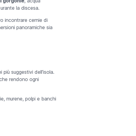
di gorgonie
, acqua
urante la discesa.
o incontrare cernie di
mersioni panoramiche sia
più suggestivi dell’isola.
che rendono ogni
ie, murene, polpi e banchi