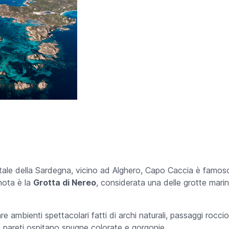
tale della Sardegna, vicino ad Alghero, Capo Caccia è famoso
nota è la
Grotta di Nereo
, considerata una delle grotte marin
e ambienti spettacolari fatti di archi naturali, passaggi roccio
 le pareti ospitano spugne colorate e gorgonie